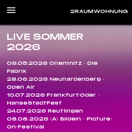
2RAUMWOHNUNG
Startseite
LIVE SOMMER
Musik
2026
Live
09.05.2026 Chemnitz – Die
Video
Fabrik
About/Contact
28.06.2026 Neuhardenberg –
Open Air
Shop
10.07.2026 Frankfurt/Oder –
HanseStadtFest
24.07.2026 Reutlingen
08.08.2026 (A) Bildein – Picture-
On-Festival