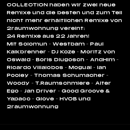
COLLECTION haben wir zwei neue
Remixe und die besten und zum Teil
nicht mehr erhältlichen Remixe von
2raumwohnung vereint:
24 Remixe aus 22 Jahren!
Mit Solomun – Westbam – Paul
Kalkbrenner – DJ Koze – Moritz von
Oswald – Boris Dlugosch – AndHim –
Ricardo Villalobos – Moguai – Ian
Pooley – Thomas Schumacher –
Woody – T.Raumschmiere – Alter
Ego – Jan Driver – Good Groove &
Yapacc – Glove – HVOB und
2raumwohnung