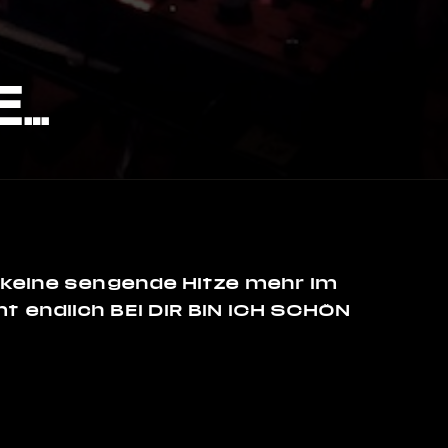
E…
 keine sengende Hitze mehr im
 endlich BEI DIR BIN ICH SCHÖN