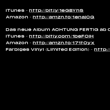
iTunes –
http://bit.ly/1eGBYhS
Amazon –
http://amzn.to/1enajCG
Das neue Album ACHTUNG FERTIG ab 
iTunes –
http://bitly.com/1beFOiH
Amazon –
http://amzn.to/171tOyx
Farbiges Vinyl (Limited Edition) –
http: