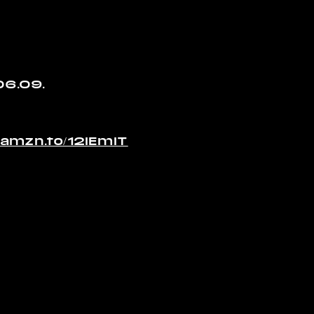
06.09.
//amzn.to/12lEmIT
Impressum
Datenschutz