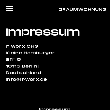
2RAUMWOHNUNG
Startseite
Impressum
Musik
Live
it worx OHG
Kleine Hamburger
Video
Str. 5
About/Contact
10115 Berlin |
Deutschland
Shop
info@it-worx.de
Impressum