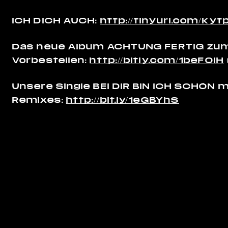
ICH DICH AUCH:
http://tinyurl.com/ky
Das neue Album ACHTUNG FERTIG zu
Vorbestellen:
http://bitly.com/1beFOiH
Unsere Single BEI DIR BIN ICH SCHÖN mi
Remixes:
http://bit.ly/1eGBYhS