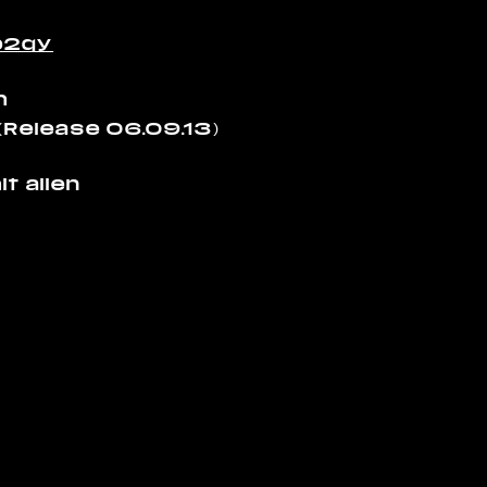
tp2qy
m
(Release 06.09.13)
t allen
Impressum
Datenschutz