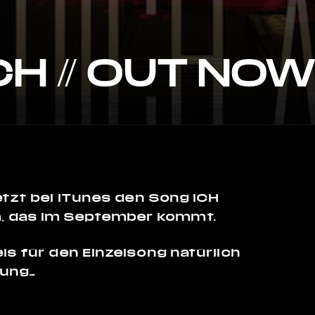
CH // OUT NOW
etzt bei iTunes den Song ICH
, das im September kommt.
is für den Einzelsong natürlich
nung…