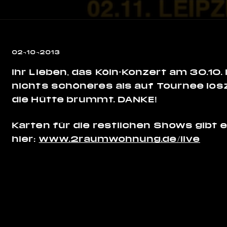
02¬10¬2013
Ihr Lieben, das Köln-Konzert am 30.10.
nichts schöneres als auf Tournee los
die Hütte brummt. DANKE!
Karten für die restlichen Shows gibt 
hier:
www.2raumwohnung.de/live