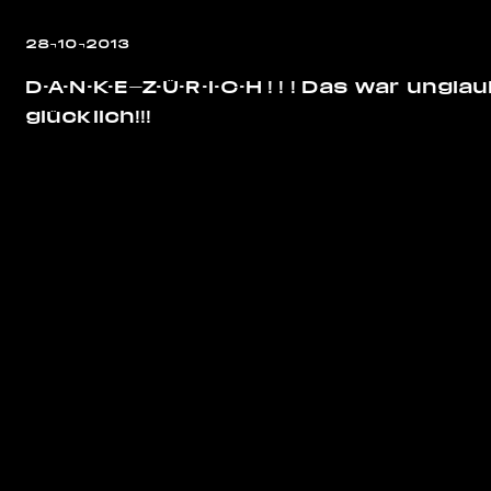
28¬10¬2013
D-A-N-K-E—Z-Ü-R-I-C-H ! ! ! Das war ungl
glücklich!!!