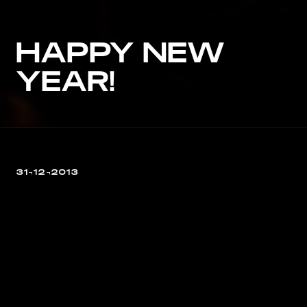
HAPPY NEW
YEAR!
31¬12¬2013
Sind seit Weihnachten ein paar
Tage offline und bleiben es auch
noch für ein zwei drei
Sonnenaufuntergänge. Alles Gute
zum neuen Jahr, wir freuen uns auf
die 14! Eure Kommune 2raum