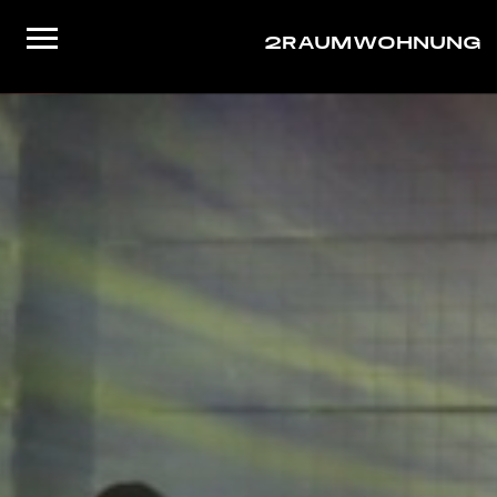
2RAUMWOHNUNG
Startseite
Musik
Live
Video
About/Contact
Shop