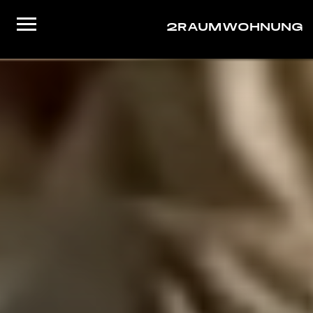
2RAUMWOHNUNG
Startseite
Musik
Live
Video
About/Contact
Shop