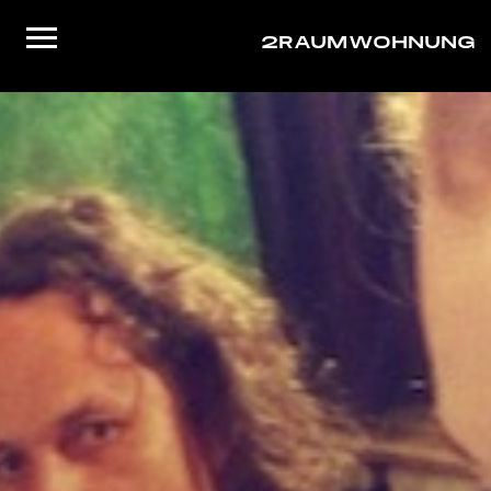
2RAUMWOHNUNG
Startseite
Musik
Live
Video
About/Contact
Shop