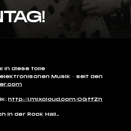
TAG!
in diese tolle
lektronischen Musik – seit den
cer.com
ik:
http://i.mixcloud.com/CGffZh
h in der Rock Hall…