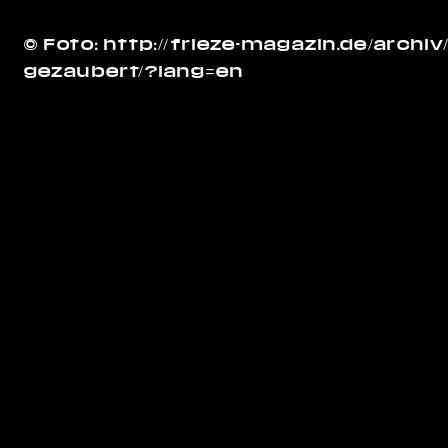
©
Foto:
http://frieze-magazin.de/arch
gezaubert/?lang=en