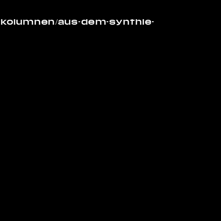
iv/kolumnen/aus-dem-synthie-
Impressum
Datenschutz