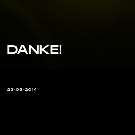
DANKE!
23¬03¬2014
DANKE für diese Tour! Besser
geht’s nicht, Ihr seid das beste
Publikum der Welt. Bye Bye Bye, wir
werden Euch vermissen…
Wiedersehen! Eure Kommune