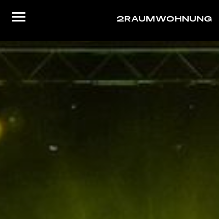
2RAUMWOHNUNG
Startseite
Musik
Live
Video
About/Contact
Shop