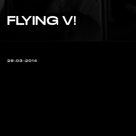
FLYING V!
29¬03¬2014
Wir lieben unsere Flying V’s. Danke
Gibson-Guitars
!
© Foto:
Sabrina Feige