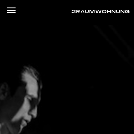
2RAUMWOHNUNG
Startseite
Musik
Live
Video
About/Contact
Shop