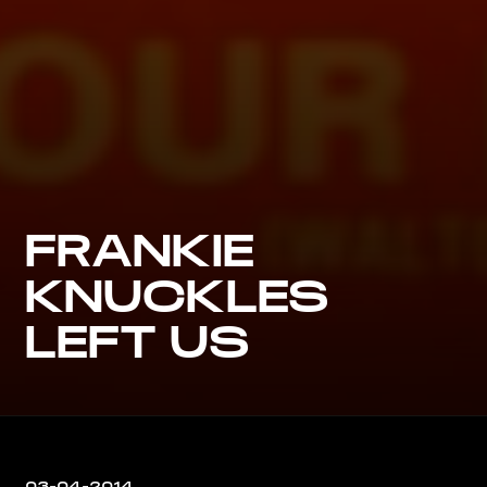
FRANKIE
KNUCKLES
LEFT US
03¬04¬2014