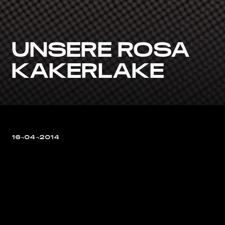
UNSERE ROSA
KAKERLAKE
16¬04¬2014
Der Bolsa Bass – unsere rosa
Kakerlake!
Haben wir in Los Angeles entdeckt
und mitgebracht…
http://www.critterandguitari.com/pro