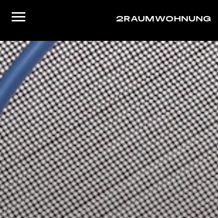
2RAUMWOHNUNG
Startseite
Musik
Live
Video
About/Contact
Shop