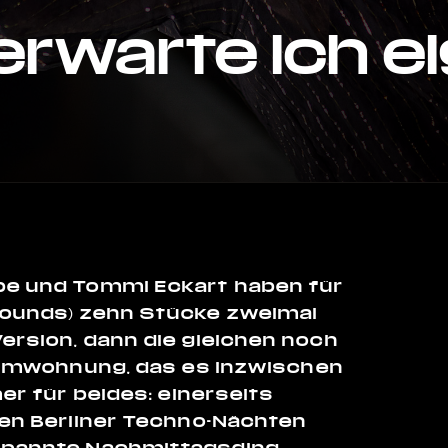
rwarte ich ei
mpe und Tommi Eckart haben für
 Sounds) zehn Stücke zweimal
ersion, dann die gleichen noch
umwohnung
, das es inzwischen
mer für beides: einerseits
gen Berliner Techno-Nächten
tspannte Nachmittagsding,