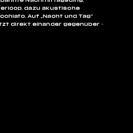
erloop, dazu akustische
acchiato. Auf „Nacht und Tag“
etzt direkt einander gegenüber –
Impressum
Datenschutz