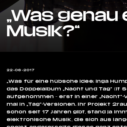
„Was genau e
Musik?“
22¬06¬2017
„Was für eine hübsche Idee: Inga Hu
das Doppelalbum „Nacht und Tag“ (It
aufgenommen – erst in einer „Nacht“-V
mal in „Tag“-Versionen. Ihr Projekt
2ra
schon seit
17
Jahren gibt, stand ja im
elektronische Musik, die sich aus lan
speist, andererseits dieses ganz en