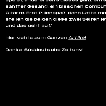
sanfter Gesang, ein bisschen Comput
Gitarre. Erst Pillenspaß, dann Latte m
stellen die beiden diese zwei Seiten j
und das geht auf.“
hier gehts zum Ganzen
Artikel
Danke, Süddeutsche Zeitung!