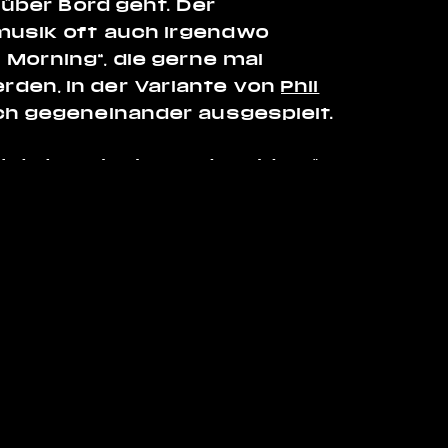
 über Bord geht. Der
musik oft auch irgendwo
Morning“, die gerne mal
den, in der Variante von
Phil
h gegeneinander ausgespielt.
etzt noch eine andere Idee…“
Impressum
Datenschutz