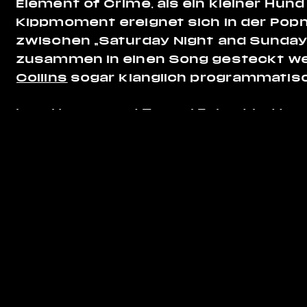
Element of Crime, als ein kleiner Hund
Kippmoment ereignet sich in der Pop
zwischen „Saturday Night and Sunday 
zusammen in einen Song gesteckt wer
Collins
sogar klanglich programmatisc
Inga Humpe und Tommi Eckart hatten j
Hier geht’s zum Kompletten
artikel
!
Vielen Dank, FAZ!