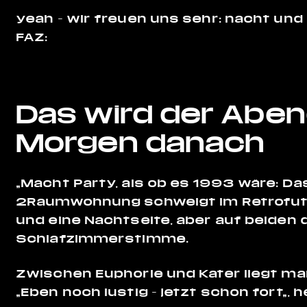
yeah – wir freuen uns sehr: nacht und
FAZ:
Das wird der Abe
Morgen danach
„Macht Party, als ob es 1993 wäre: D
2Raumwohnung schwelgt im Retrofutu
und eine Nachtseite, aber auf beiden
Schlafzimmerstimme.
Zwischen Euphorie und Kater liegt ma
„Eben noch lustig – jetzt schon fort„, 