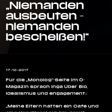
„Niemanden
ausbeuten –
niemanden
bescheißen!“
17¬10¬2017
Für die „Monolog“-Seite im Ö-
Magazin sprach Inga Über Bio,
Idealismus und engagement:
„Meine Eltern hatten ein Cafe und