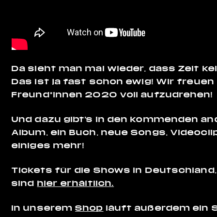
Da sieht man mal wieder, dass Zeit ke
Das ist ja fast schon ewig! Wir freuen
Freund*Innen 2020 voll aufzudrehen!
Und dazu gibt’s in den kommenden and
Album, ein Buch, neue Songs, Videocl
einiges mehr!
Tickets für die Shows in Deutschland
sind
hier erhältlich.
In unserem
Shop
läuft außerdem ein 