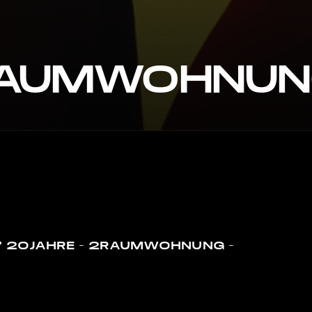
RAUMWOHNUN
uf 20JAHRE – 2RAUMWOHNUNG –