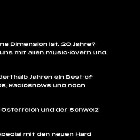
ine Dimension ist. 20 Jahre?
 uns mit allen music-lovern und
erthalb Jahren ein Best-of-
ips, Radioshows und noch
, Österreich und der Schweiz
Special mit den neuen Hard