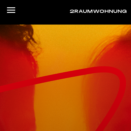
2RAUMWOHNUNG
Startseite
Musik
Live
Video
About/Contact
Shop