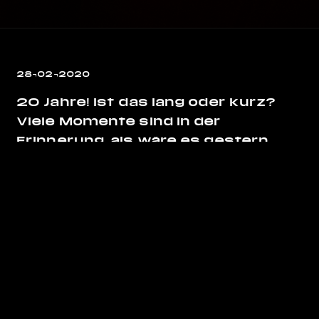
28¬02¬2020
20 Jahre! Ist das lang oder kurz?
Viele Momente sind in der
Erinnerung, als wäre es gestern
gewesen: Als Inga den ersten Take
von SEXY GIRL gesungen hat, mit
Ulf und Peter auf dem Hoteldach in
Barcelona und den ersten Zeilen für
36 GRAD oder der Blick auf Los
Angeles, als wir BEI DIR BIN ICH
SCHÖN geschrieben haben.
Wir erinnern uns an Konzerte MIT
EUCH! In Hamburg, Berlin, Zürich und