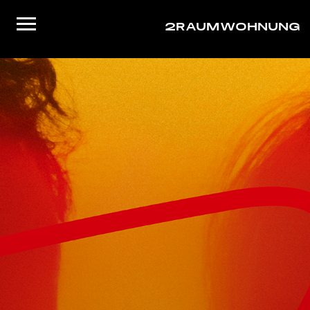
2RAUMWOHNUNG
Startseite
Musik
Live
Video
About/Contact
Shop