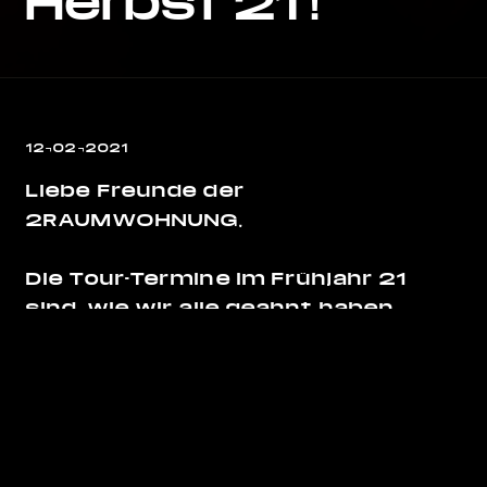
Herbst 21 !
12¬02¬2021
Liebe Freunde der
2RAUMWOHNUNG,
Die Tour-Termine im Frühjahr 21
sind, wie wir alle geahnt haben,
nicht mehr zu halten. Unsere
(neue!) Booking-Firma NITELIVE war
die ganze Zeit aktiv und hat eine
neue Tour für den Herbst
zusammengestellt. Schaut mal,
habt ihr da Zeit?