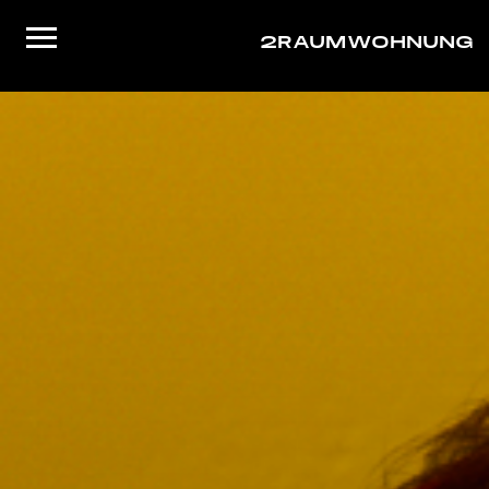
2RAUMWOHNUNG
Startseite
Musik
Live
Video
About/Contact
Shop