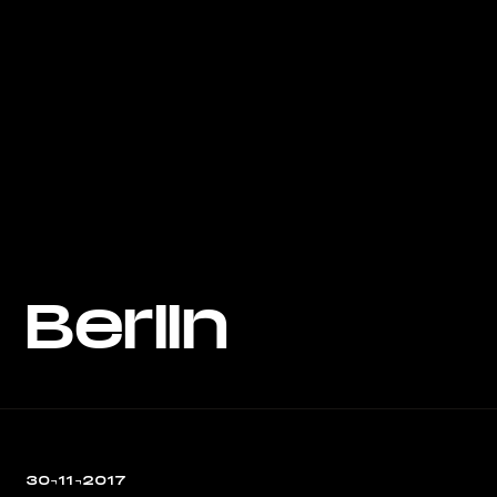
Berlin
30¬11¬2017