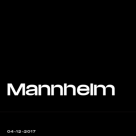
Mannheim
04¬12¬2017