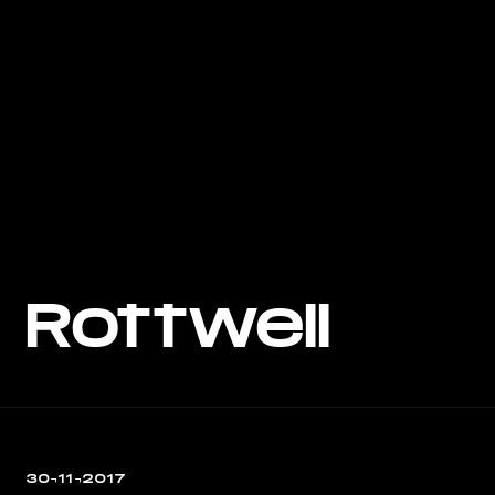
Rottweil
30¬11¬2017