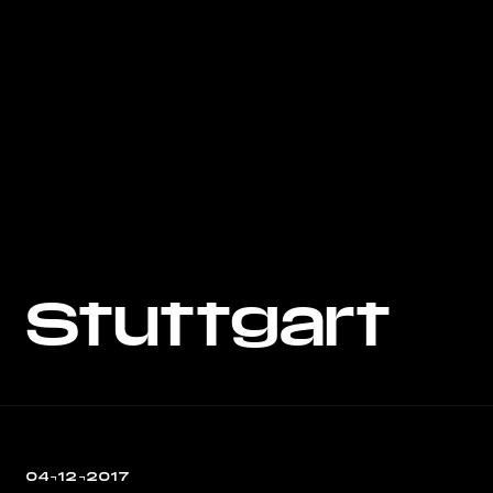
Stuttgart
04¬12¬2017