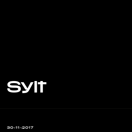
Sylt
30¬11¬2017