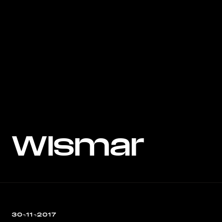
Wismar
30¬11¬2017