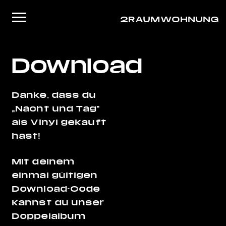
2RAUMWOHNUNG
Startseite
Download
Musik
Live
Danke, dass du
„Nacht und Tag“
Video
als Vinyl gekauft
About/Contact
hast!
Shop
Mit deinem
einmal gültigen
Download-Code
kannst du unser
Doppelalbum