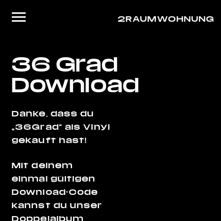
2RAUMWOHNUNG
Startseite
36 Grad
Musik
Download
Live
Video
Danke, dass du
„36Grad“ als Vinyl
About/Contact
gekauft hast!
Shop
Mit deinem
einmal gültigen
Download-Code
kannst du unser
Doppelalbum