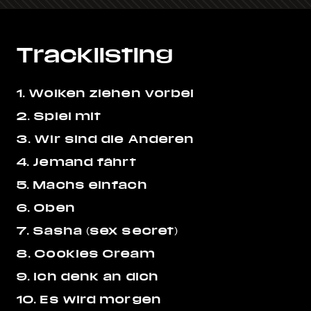
Tracklisting
1. Wolken ziehen vorbei
2. Spiel mit
3. Wir sind die Anderen
4. Jemand fährt
5. Machs einfach
6. Oben
7. Sasha (sex secret)
8. Cookies Cream
9. Ich denk an dich
10. Es wird morgen