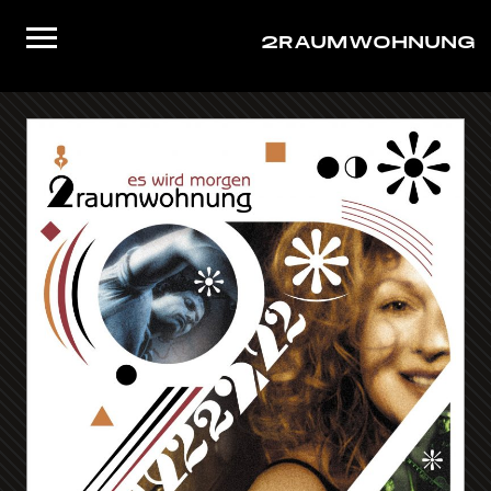
2RAUMWOHNUNG
Startseite
Musik
Live
Video
About/Contact
Shop